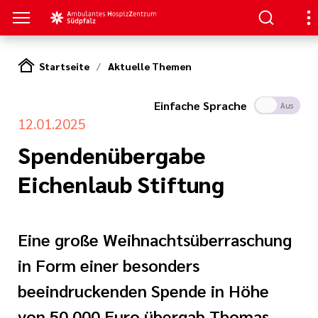
Startseite
Aktuelle Themen
ANGEBOTE
N SIE UNS
EN
Einfache Sprache
Ein
Aus
 Mitarbeit
gen
12.01.2025
ospiz- und
tungsdienst
Spendenübergabe
t im Förderverein
Eichenlaub Stiftung
inder- und
dienst
nanzierung des
ospizZentrums
Eine große Weihnachtsüberraschung
s bekannt
in Form einer besonders
tung
 Ambulantes
beeindruckenden Spende in Höhe
 Südpfalz e.V.
von 50.000 Euro übergab Thomas