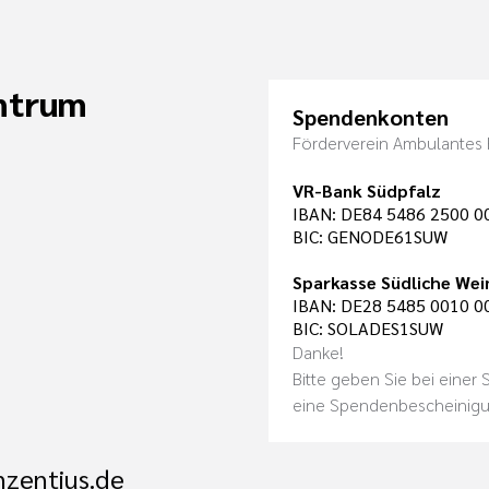
ntrum
Spendenkonten
Förderverein Ambulantes 
VR-Bank Südpfalz
IBAN: DE84 5486 2500 0
BIC: GENODE61SUW
Sparkasse Südliche Wei
IBAN: DE28 5485 0010 0
BIC: SOLADES1SUW
Danke!
Bitte geben Sie bei einer
eine Spendenbescheinig
nzentius.de