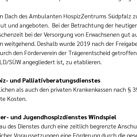
n Dach des Ambulanten HospizZentrums Südpfalz zus
ut und angeboten. Bei der Betrachtung der heutigen
wischenzeit bei der Versorgung von Erwachsenen gut au
en weitgehend. Deshalb wurde 2019 nach der Freigabe
durch den Förderverein der Trägerentscheid getroffe
LD/SÜW angegliedert ist, zu etablieren.
iz- und Palliativberatungsdienstes
lichen als auch den privaten Krankenkassen nach § 39
te Kosten.
er- und Jugendhospizdienstes Windspiel
u des Dienstes durch eine zeitlich begrenzte Anschu
eicher Voraussetzungen eine Förderung durch die ges