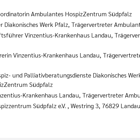
Koordinatorin Ambulantes HospizZentrum Südpfalz
er Diakonisches Werk Pfalz, Trägervertreter Ambula
häftsführer Vinzentius-Krankenhaus Landau, Trägerv
ührerin Vinzentius-Krankenhaus Landau, Trägervertr
iz- und Palliativberatungsdienste Diakonisches Werk
pizZentrum Südpfalz
 Vinzentius-Krankenhaus Landau, Trägervertreter Am
pizzentrum Südpfalz e.V. , Westring 3, 76829 Landau