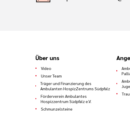
Über uns
Ange
Video
Ambu
Pall
Unser Team
Ambu
Träger und Finanzierung des
Juge
Ambulanten HospizZentrums Südpfalz
Trau
Förderverein Ambulantes
Hospizzentrum Südpfalz e.V.
Schmunzelsteine