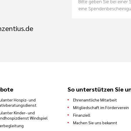
Bitte geben Sie bei einer
eine Spendenbescheinig
nzentius.de
bote
So unterstützen Sie u
lanter Hospiz- und
Ehrenamtliche Mitarbeit
iativberatungsdienst
Mitgliedschaft im Förderverein
lanter Kinder- und
Finanziell
ndhospizdienst Windspiel
Machen Sie uns bekannt
erbegleitung