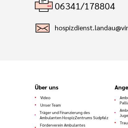
06341/178804
hospizdienst.landau@vi
Über uns
Ange
Video
Ambu
Pall
Unser Team
Ambu
Träger und Finanzierung des
Juge
Ambulanten HospizZentrums Südpfalz
Trau
Förderverein Ambulantes