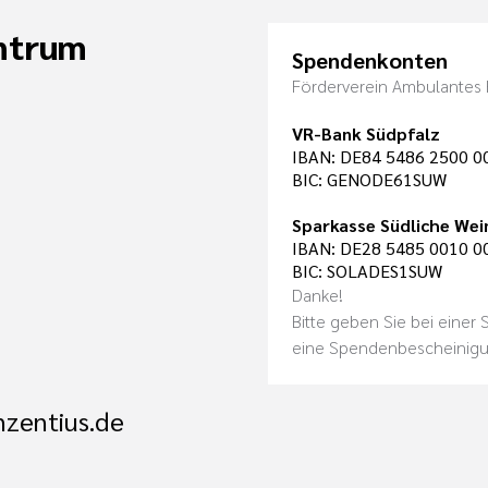
ntrum
Spendenkonten
Förderverein Ambulantes 
VR-Bank Südpfalz
IBAN: DE84 5486 2500 0
BIC: GENODE61SUW
Sparkasse Südliche Wei
IBAN: DE28 5485 0010 0
BIC: SOLADES1SUW
Danke!
Bitte geben Sie bei einer
eine Spendenbescheinig
nzentius.de