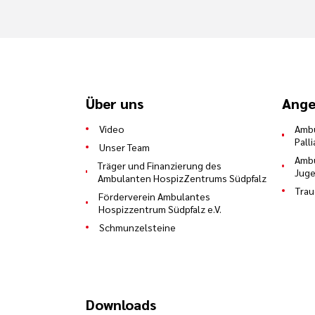
Über uns
Ange
Video
Ambu
Pall
Unser Team
Ambu
Träger und Finanzierung des
Juge
Ambulanten HospizZentrums Südpfalz
Trau
Förderverein Ambulantes
Hospizzentrum Südpfalz e.V.
Schmunzelsteine
Downloads