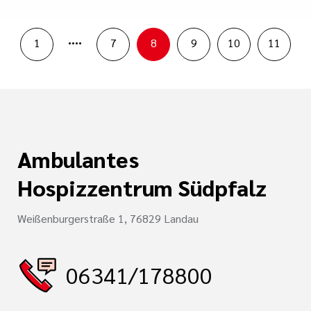
....
1
7
8
9
10
11
Ambulantes
Hospizzentrum Südpfalz
Weißenburgerstraße 1, 76829 Landau
06341/178800